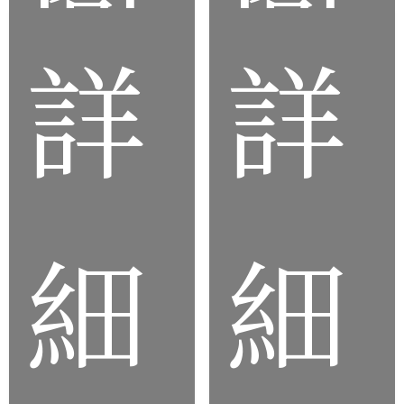
詳
詳
品
品
細
細
橡
橡
膠
膠
腳
管
墊