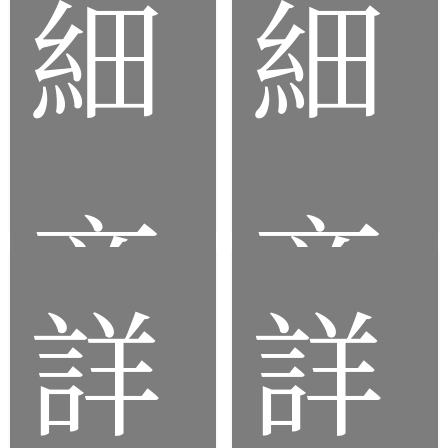
細
細
導
橡
熱
膠
墊
條
片
商
商
詳
詳