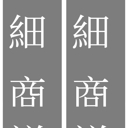
細
細
客
矽
製
膠
化
潔
矽
牙
膠
指
杯
套
商
商
墊