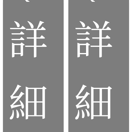
商
商
詳
詳
品
品
細
細
矽
乙丙橡
氧
膠
橡
(EPDM)
膠
(SI)