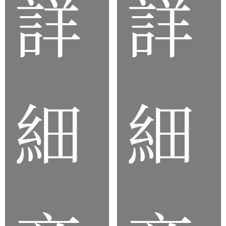
詳
詳
品
品
細
細
客
製
客
化
製
食
化
品
矽
級
膠
矽
杯
膠
蓋
墊