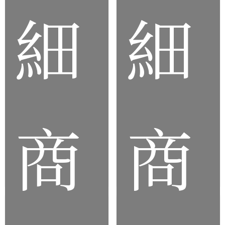
細
細
客
製
矽
化
橡
矽
膠
膠
軟
證
管
商
商
件
套