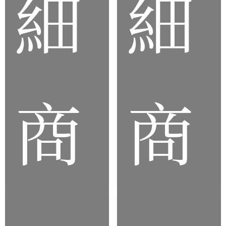
細
細
客
製
化
車
食
用
品
橡
級
膠
商
商
矽
零
膠
件
墊
圈