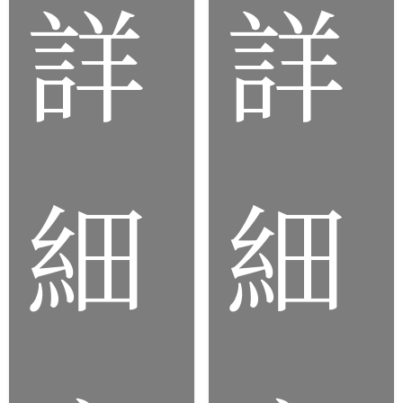
詳
詳
品
品
細
細
客
製
矽
化
膠
矽
錶
膠
帶
玩
具