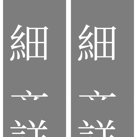
品
品
細
細
橡
矽
膠
膠
滾
條
輪
商
商
詳
詳