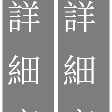
詳
詳
品
品
細
細
客
客
製
製
化
化
橡
橡
膠
膠
按
薄
鍵
膜