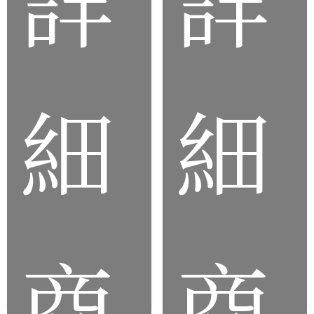
品
品
細
細
雙
橡膠
內
包
牙
鐵、
防
橡膠
震
夾鐵
墊
商
商