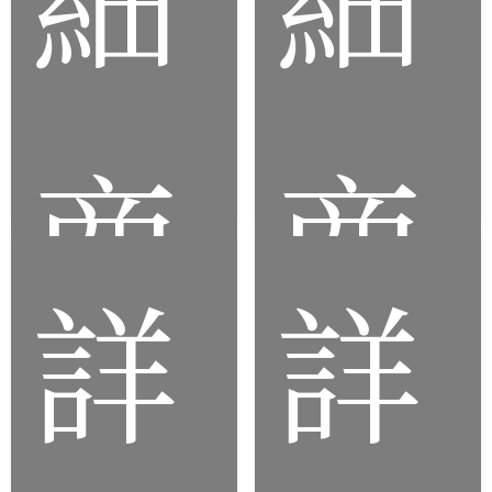
丙烯酸
療
脂橡膠
矽
(ACM)
膠
管
商
商
詳
詳
品
品