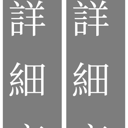
品
品
詳
詳
細
細
客製
化車
用O
矽
型
膠
環、
雨
橡膠
刷
密封
片
圈、