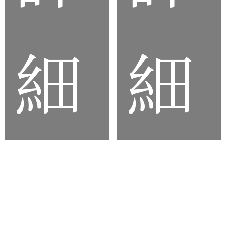
細
細
泡
矽
棉
膠
腳
按
墊
鍵
商
商