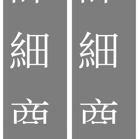
細
細
客
製
天然
化
橡膠
橡
(NR)
膠
板
商
商