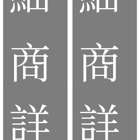
化
化
矽
矽
膠
膠
耳
泳
商
商
機
帽
套
詳
詳
品
品