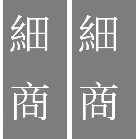
細
細
客
矽
製
膠
化
隔
矽
熱
膠
桌
手
商
商
墊
機
殼