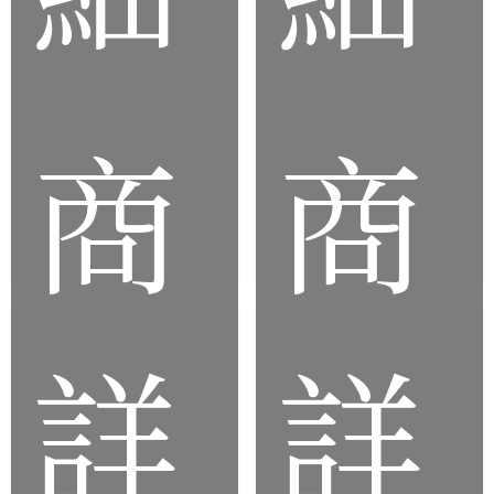
化
化
隨
橡
身
膠
硬
軟
商
商
碟
接
殼
頭
詳
詳
品
品