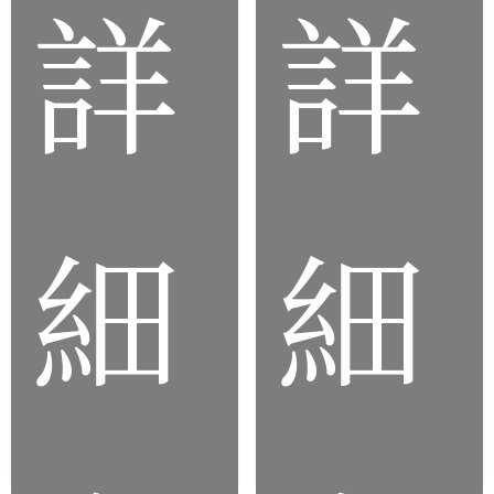
詳
詳
品
品
細
細
丁晴橡
氯丁
膠
橡膠
(NBR)
(CR)