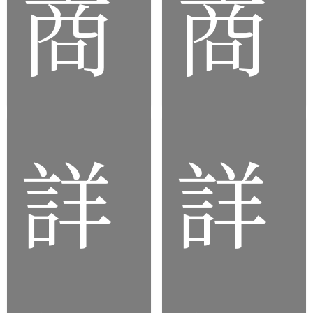
商
商
防水
圈
品
品
詳
詳