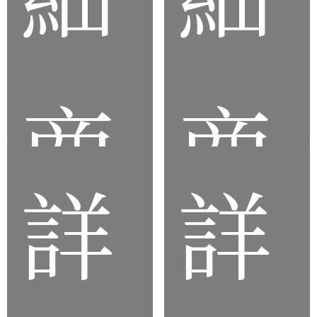
化軟
防
膠
水
USB
圈
套
商
商
詳
詳
品
品