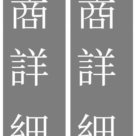
商
商
詳
詳
品
品
細
細
客
客
製
製